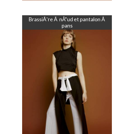
BrassiÃ¨re Ã nÅ“ud et pantalon Ã
pans